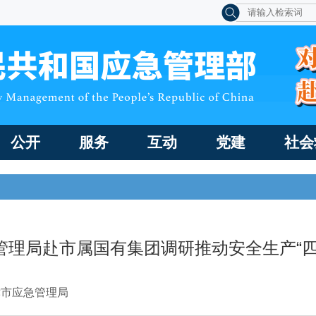
公开
服务
互动
党建
社会
管理局赴市属国有集团调研推动安全生产“四
津市应急管理局