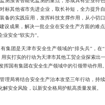
监测预警智能化监测的重点，形成具有企业特
对标其他省市先进企业，取长补短，全力提升
装备的实践应用，发挥科技支撑作用，从小切
”建设成果，解决一批企业在安全生产方面的难
企业安全“软实力”。
国有集团是天津市安全生产领域的
“排头兵”，在
，用实打实的行动为天津市其他工贸企业探索出
发挥国有集团在安全生产领域中的引领带动作用
管理局将结合安全生产治本攻坚三年行动，持
范化解安全风险，以新安全格局护航高质量发展。