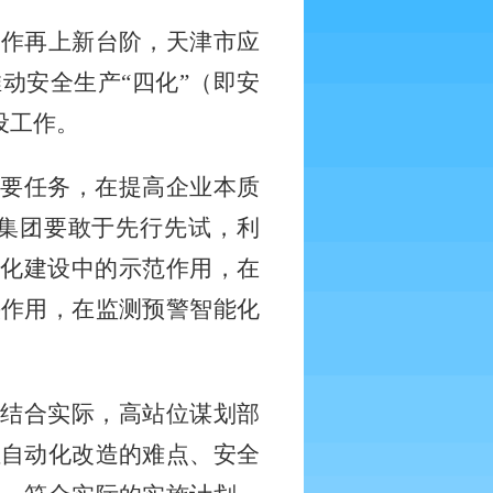
工作再上新台阶，天津市应
推动安全生产
“四化”（即安
设工作。
重要任务，在提高企业本质
集团要敢于先行先试，利
准化建设中的示范作用，在
头作用，在监测预警智能化
要结合实际，高站位谋划部
位自动化改造的难点、安全