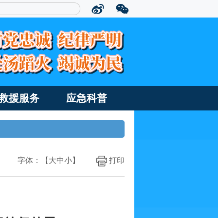
救援服务
应急科普
字体：【
大
中
小
】
打印