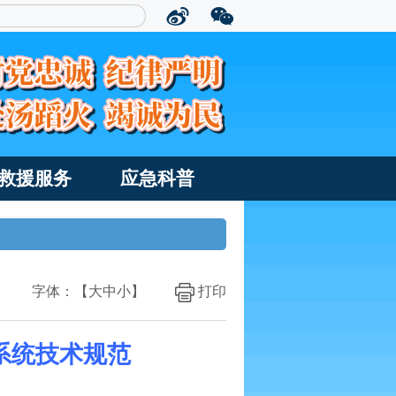
救援服务
应急科普
字体：【
大
中
小
】
打印
系统技术规范