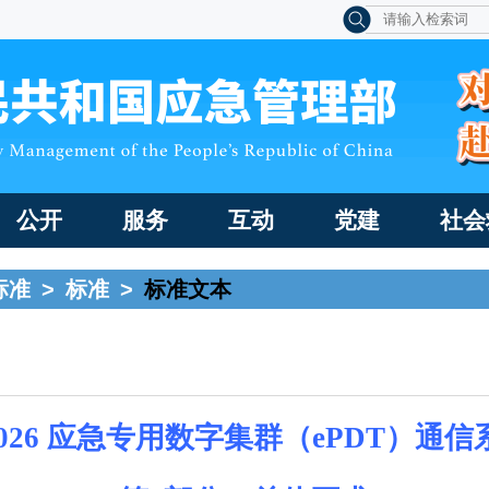
公开
服务
互动
党建
社会
标准
>
标准
>
标准文本
—2026 应急专用数字集群（ePDT）
通信