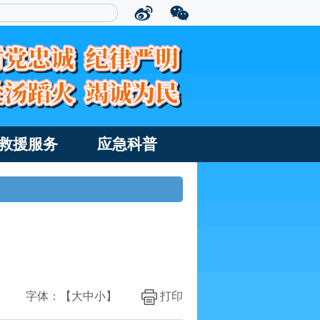
救援服务
应急科普
字体：【
大
中
小
】
打印