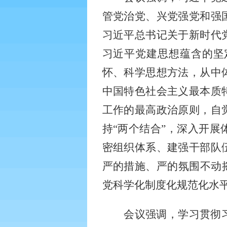
管党治党、兴党强党和强
习近平总书记关于新时代
习近平党建思想蕴含的坚
怀、科学思想方法，从中
中国特色社会主义最本质
工作的最高政治原则，自
持“两个结合”，深入开
密组织体系、建强干部队
严的措施、严的氛围不动
党科学化制度化规范化水
会议强调，学习贯彻