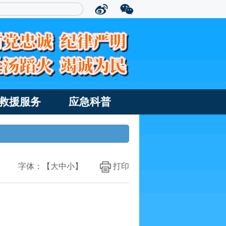
救援服务
应急科普
字体：【
大
中
小
】
打印