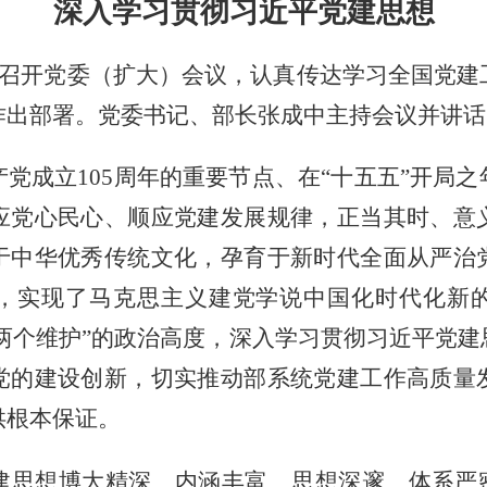
深入学习贯彻习近平党建思想
召开党委（扩大）会议，认真传达学习全国党建
作出部署。党委书记、部长张成中主持会议并讲话
产党成立
105
周年的重要节点、在“十五五”开局
应党心民心、顺应党建发展规律，正当其时、意
于中华优秀传统文化，孕育于新时代全面从严治
，实现了马克思主义建党学说中国化时代化新
“两个维护”的政治高度，深入学习贯彻习近平党
党的建设创新，切实推动部系统党建工作高质量
供根本保证。
建思想博大精深、内涵丰富、思想深邃、体系严