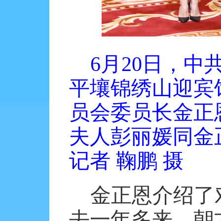
6月20日，
平壤锦绣山迎宾
员会委员长金正
夫人彭丽媛同金
记者 鞠鹏 摄
金正恩介绍了
去一年多来，朝