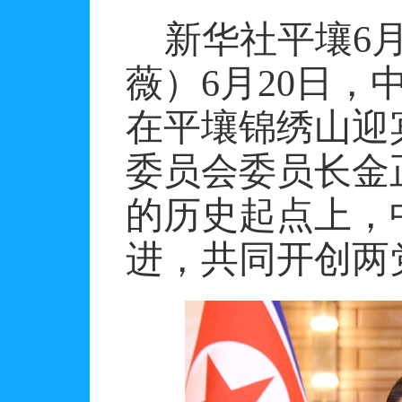
新华社平壤
6
薇）
6
月
20
日，
在平壤锦绣山迎
委员会委员长金
的历史起点上，
进，共同开创两