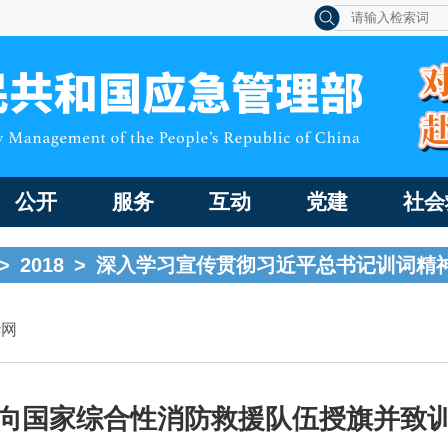
公开
服务
互动
党建
社会
>
2018
>
深入学习宣传贯彻习近平总书记训词精
华网
向国家综合性消防救援队伍授旗并致