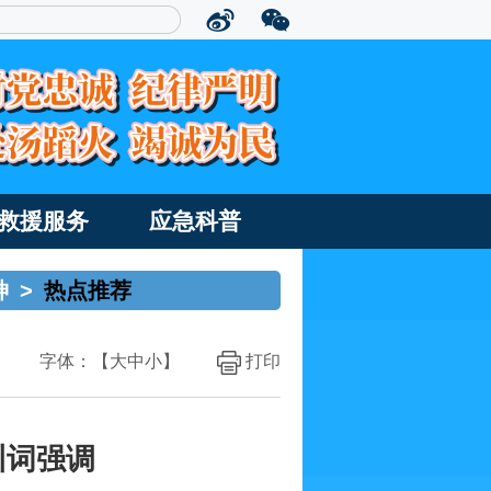
救援服务
应急科普
神
>
热点推荐
字体：【
大
中
小
】
打印
训词强调