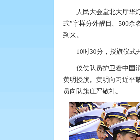
人民大会堂北大厅华
式”字样分外醒目。
500
余
到来。
10
时
30
分，授旗仪式
仪仗队员护卫着中国
黄明授旗。黄明向习近平
员向队旗庄严敬礼。