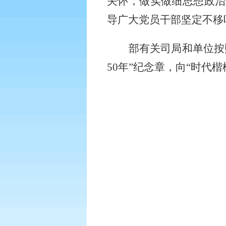
关怀，做实做细思想政治
导广大党员干部坚定不移
部有关司局和单位按
50年”纪念章，向“时代