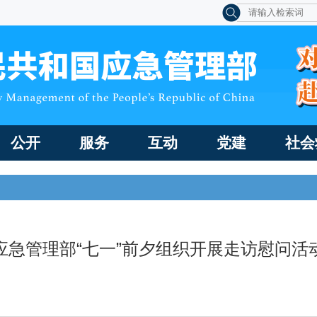
公开
服务
互动
党建
社会
应急管理部“七一”前夕组织开展走访慰问活