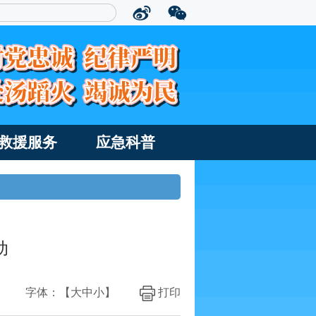
救援服务
应急科普
动
字体：【
大
中
小
】
打印