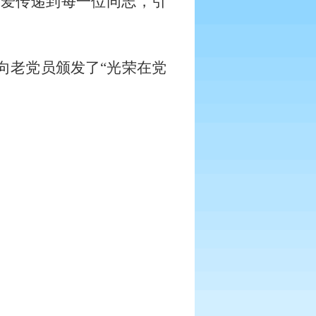
关爱传递到每一位同志，引
向老党员颁发了
“光荣在党