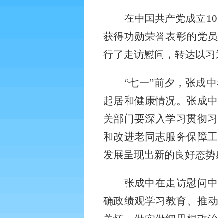
在中国共产党成立
1
获得功勋荣誉表彰的党员
行了走访慰问，转达以习
“七一”前夕，张成
起居和健康情况。张成中
关部门要深入学习贯彻习
和改进老同志服务保障工
发展呈现出新的良好态势
张成中在走访慰问中
确政绩观学习教育、推