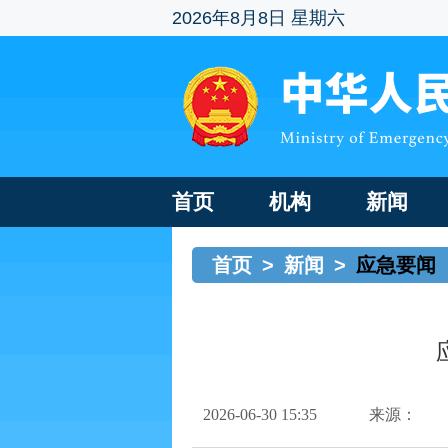
2026年8月8日 星期六
首页
机构
新闻
首页
>
新闻
>
应急要闻
2026-06-30 15:35
来源：