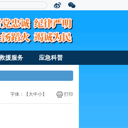
救援服务
应急科普
字体：【
大
中
小
】
打印