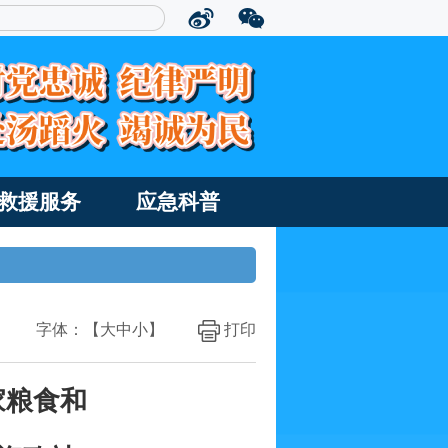
救援服务
应急科普
字体：【
大
中
小
】
打印
家粮食和