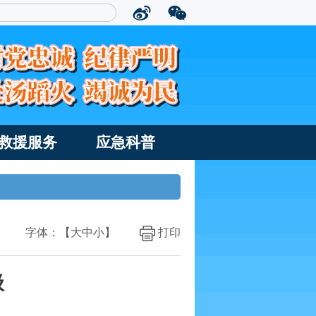
救援服务
应急科普
字体：【
大
中
小
】
打印
级