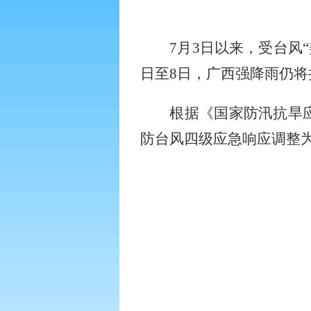
7
月
3
日以来，受台风
日至
8
日，广西强降雨仍将
根据《国家防汛抗旱
防台风四级应急响应调整