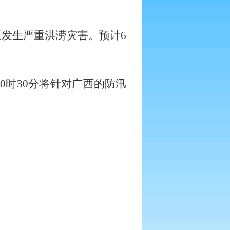
区发生严重洪涝灾害。预计
6
0
时
30
分将针对广西的防汛