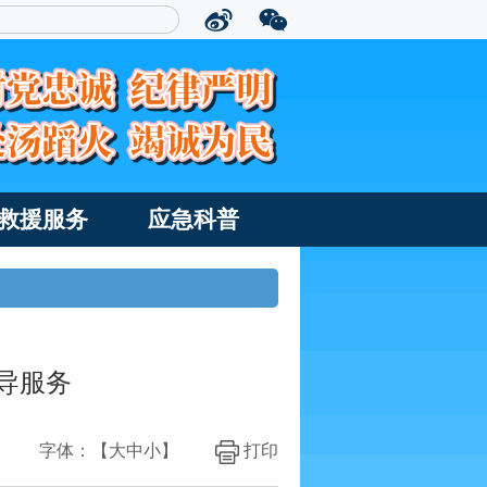
救援服务
应急科普
导服务
字体：【
大
中
小
】
打印