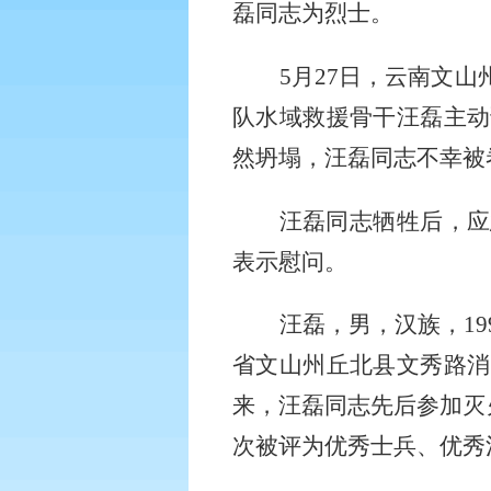
磊同志为烈士。
5月27日，云南文
队水域救援骨干汪磊主动
然坍塌，汪磊同志不幸被
汪磊
同志牺牲后，应
表示慰问。
汪磊，男，汉族，
1
省文山州丘北县文秀路消
来，汪磊同志
先后参加灭
次被评为优秀士兵、优秀