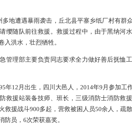
山州多地遭遇暴雨袭击，丘北县平寨乡纸厂村有群
请缨随队前往救援。救援过程中，由于黑纳河
卷入洪水，壮烈牺牲。
急管理部主要负责同志要求全力做好善后抚恤
995年12月出生，四川大邑人，2014年9月参加
防救援站装备技师、班长，三级消防士消防救
火救援战斗
9
00多起，营救被困人员50余人，疏散
消防员，6次荣获嘉奖。