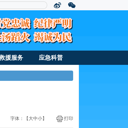
救援服务
应急科普
字体：【
大
中
小
】
打印