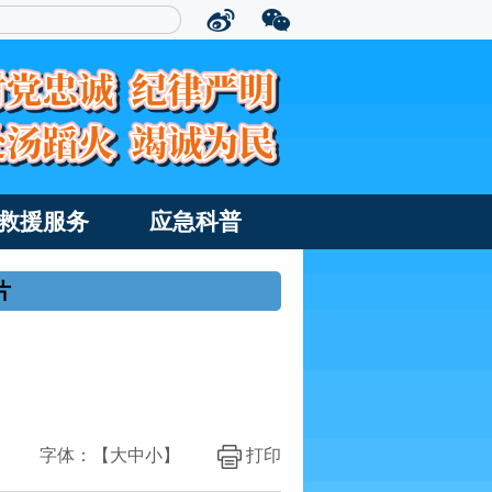
救援服务
应急科普
片
字体：【
大
中
小
】
打印