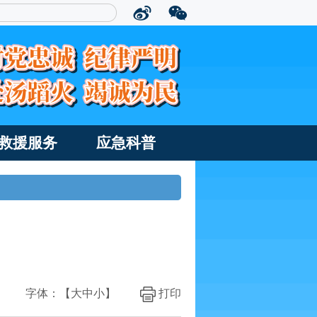
救援服务
应急科普
字体：【
大
中
小
】
打印