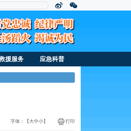
救援服务
应急科普
字体：【
大
中
小
】
打印