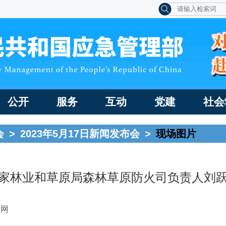
公开
服务
互动
党建
社会
会
>
2023年5月17日新闻发布会
>
现场图片
家林业和草原局森林草原防火司负责人刘
新网