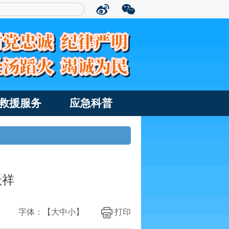
救援服务
应急科普
跃祥
字体：【
大
中
小
】
打印