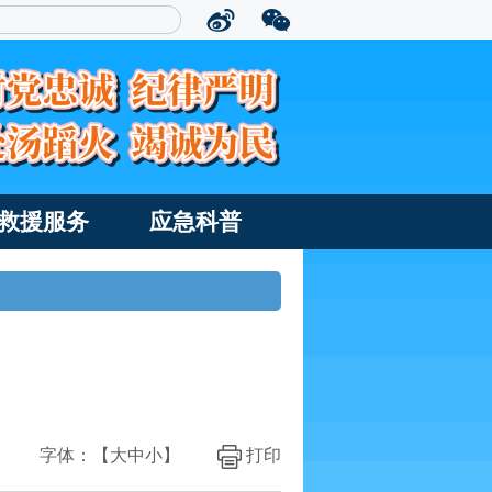
救援服务
应急科普
字体：【
大
中
小
】
打印