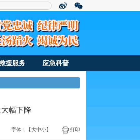
救援服务
应急科普
量大幅下降
字体：【
大
中
小
】
打印