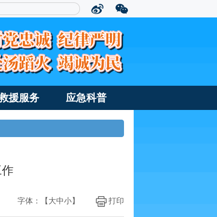
救援服务
应急科普
工作
字体：【
大
中
小
】
打印