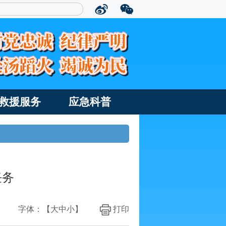
救援服务
应急科普
任务
字体：【
大
中
小
】
打印