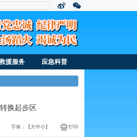
救援服务
应急科普
能转换起步区
字体：【
大
中
小
】
打印