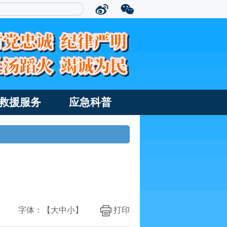
救援服务
应急科普
字体：【
大
中
小
】
打印