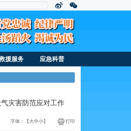
救援服务
应急科普
天气灾害防范应对工作
字体：【
大
中
小
】
打印