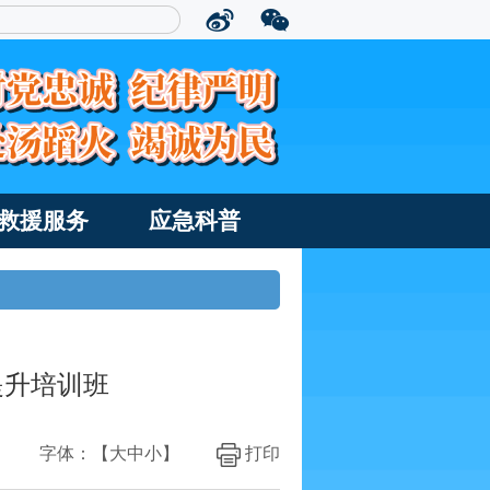
救援服务
应急科普
提升培训班
字体：【
大
中
小
】
打印