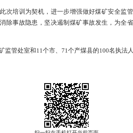
此次培训为契机，进一步增强做好煤矿安全监
消除事故隐患，坚决遏制煤矿事故发生，为全
矿监管处室和
11
个市、
71
个产煤县的
100
名执法
扫一扫在手机打开当前页面