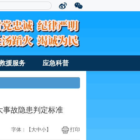
救援服务
应急科普
大事故隐患判定标准
字体：【
大
中
小
】
打印