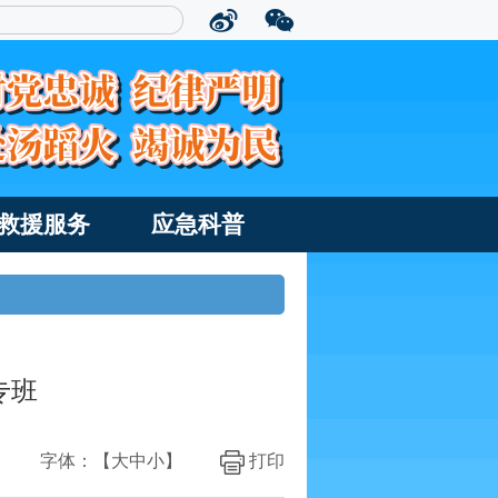
救援服务
应急科普
专班
字体：【
大
中
小
】
打印