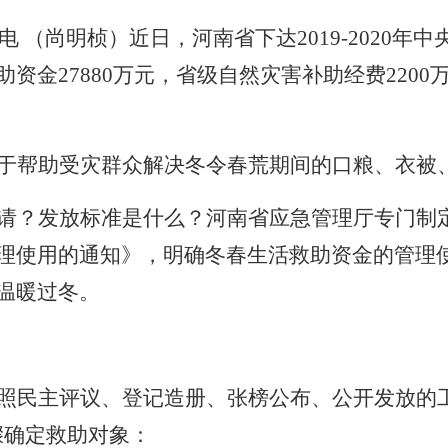
电 （尚明桢）近日，河南省下达
2019-2020
年中
助资金
27880
万元，省级自然灾害补助经费
2200
于帮助受灾群众解决冬令春荒期间的口粮、衣被
请？发放标准是什么？河南省应急管理厅专门制
理使用的通知》，明确冬春生活救助资金的管理
温暖过冬。
照民主评议、登记造册、张榜公布、公开发放的
骤确定救助对象：