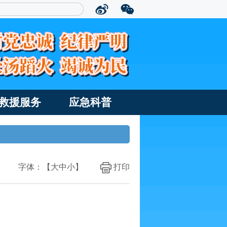
救援服务
应急科普
字体：【
大
中
小
】
打印