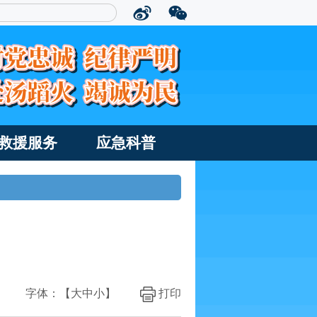
救援服务
应急科普
字体：【
大
中
小
】
打印