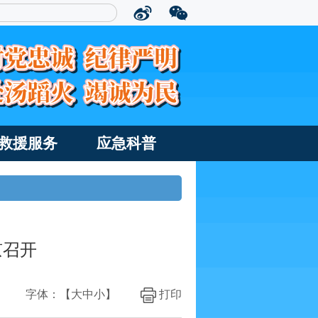
救援服务
应急科普
京召开
字体：【
大
中
小
】
打印