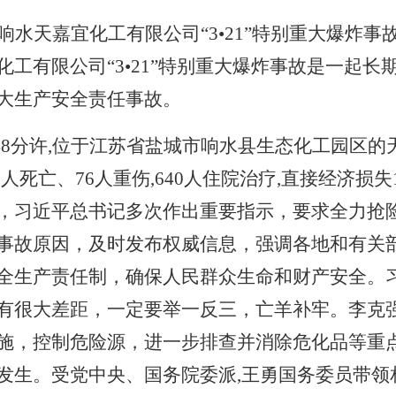
响水天嘉宜化工有限公司“
3
•
21
”特别重大爆炸事
化工有限公司“
3
•
21
”特别重大爆炸事故是一起长
大生产安全责任事故。
48
分许
,
位于江苏省盐城市响水县生态化工园区的
8
人死亡、
76
人重伤
,640
人住院治疗
,
直接经济损失
，习近平总书记多次作出重要指示，要求全力抢
事故原因，及时发布权威信息，强调各地和有关
全生产责任制，确保人民群众生命和财产安全。
有很大差距，一定要举一反三，亡羊补牢。李克
施，控制危险源，进一步排查并消除危化品等重
发生。受党中央、国务院委派
,
王勇国务委员带领