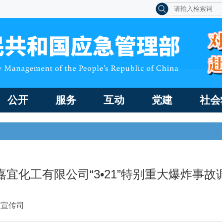
公开
服务
互动
党建
社会
宜化工有限公司“3•21”特别重大爆炸事
闻宣传司