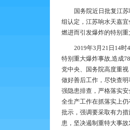
国务院近日批复江苏
组认定，江苏响水天嘉宜
燃进而引发爆炸的特别重
2019
年
3
月
21
日
14
时
特别重大爆炸事故
,
造成
7
党中央、国务院高度重视
做好善后工作，尽快查明
强隐患排查，严格落实安
全生产工作在抓落实上仍
批示，强调要采取有力措
患，坚决遏制重特大事故