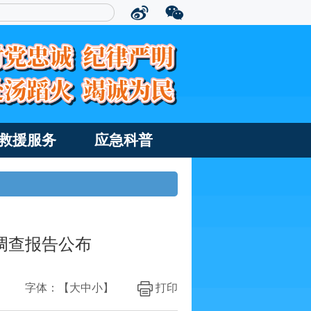
救援服务
应急科普
故调查报告公布
字体：【
大
中
小
】
打印