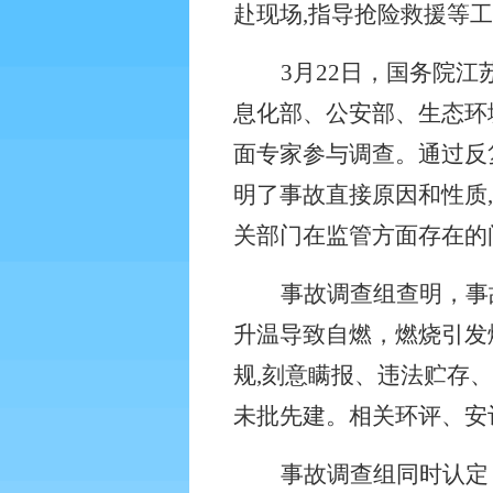
赴现场
,
指导抢险救援等工
3
月
22
日，国务院江苏
息化部、公安部、生态环
面专家参与调查。通过反
明了事故直接原因和性质
,
关部门在监管方面存在的
事故调查组查明，事
升温导致自燃，燃烧引发
规
,
刻意瞒报、违法贮存、
未批先建。相关环评、安
事故调查组同时认定