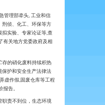
急管理部牵头
,
工业和信
、刑侦、化工、环保等方
模拟实验、专家论证等
,
查
了有关地方党委政府及相
贮存的硝化废料持续积热
境保护和安全生产法律法
弄虚作假
,
固废仓库等工程
价报告。
管职责不到位，生态环境