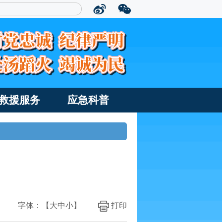
救援服务
应急科普
字体：【
大
中
小
】
打印