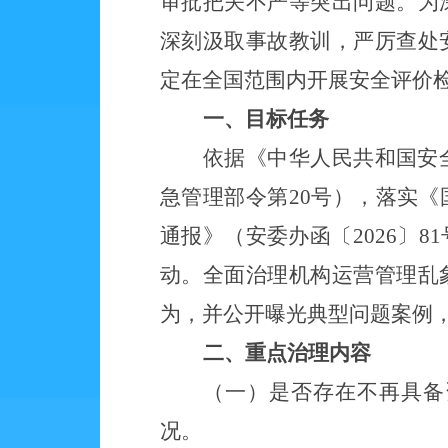
审批把关不严等突出问题。为
深刻汲取事故教训，
严厉查处
定在全国
范围内
开展安全评价
一、目标任务
依据《中华人民共和国安
急管理部令第
20号），落实
通报》（安委办函〔2026〕
动。全面治理机构运营管理乱
为，并公开曝光典型问题案例
二
、
重点
治
理
内容
（一）是否存在不再具备
况。