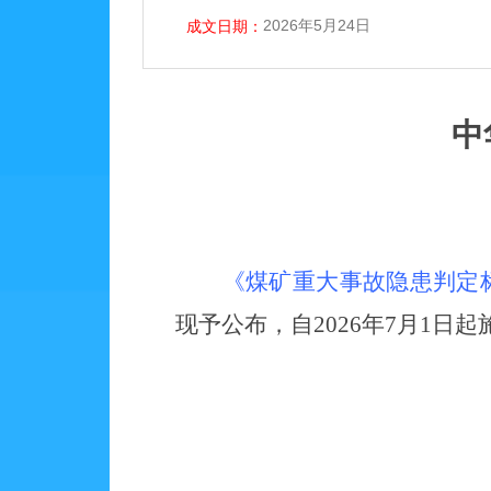
2026年5月24日
成文日期：
中
《煤矿重大事故隐患判定
现予公布，自
202
6
年
7
月
1
日起