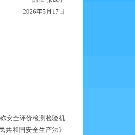
202
6
年
5
月
17
日
称安全评价检测检验机
民共和国安全生产法》