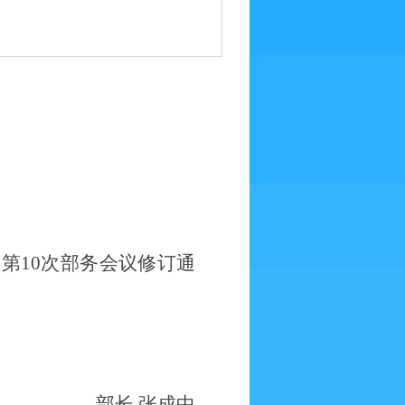
部第
10
次部务会议
修订
通
部长
张成中