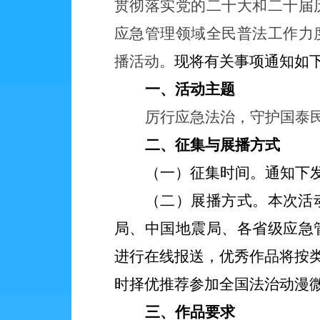
贯彻落实党的二十大
和二十届
应急管理领域全民普法工作力
播活动。
现将有关事项通知如
一、活动主题
厉行应急法治，守护国泰
二
、征集与展播方式
（一）征集时间
。
通知下
（二）展播方式
。
本次活
局、中国地震局、
各省级应急
进行在线报
送，
优秀
作品将按
时
择优
推荐参加全国法治动漫
三
、作品要求