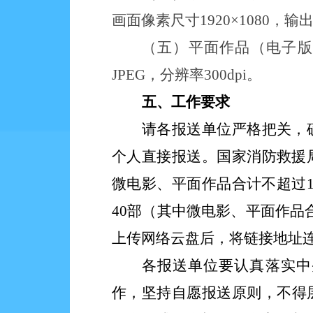
画面像素尺寸1920×1080，输
（五）平面作品（电子版
JPEG，分辨率
300dpi。
五
、
工作
要求
请
各报送单位严格把关，
个人直接报送。
国家消防救援
微电影、平面作品合计不超过1
40部（其中微电影、平面作品
上传网络云盘后，将链接地址
各报送单位要认真落实
中
作，坚持自愿报送原则，不得