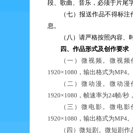
段、歌曲、音乐，必须于片尾
（七）
报送作品不得标注
息。
（八）
请严格按照内容、
四
、作品形式
及创作要求
（一）微视频。微视频
1920×
1080，输出格式为
MP4
（二）微动漫。微动漫
1920×
1080，帧速率为
24帧/
（三）微电影。微电影
1920×1080，输出格式为MP4
（四）微短剧。微短剧作