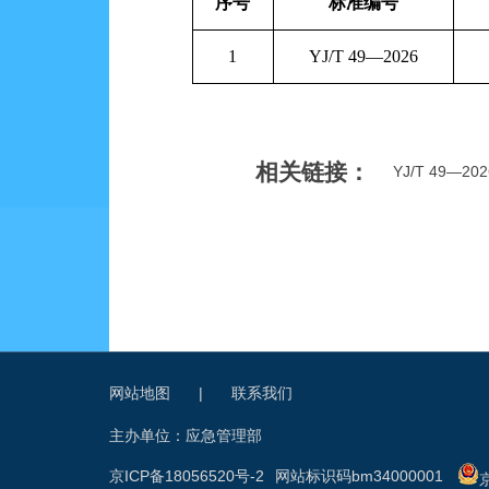
序号
标准编号
1
YJ/T 49
—
2026
相关链接：
YJ/T 49—
网站地图
|
联系我们
主办单位：应急管理部
京ICP备18056520号-2
网站标识码bm34000001