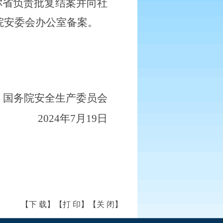
你省负责批复结案并向社
院安委会办公室备案。
国务院安全生产委员会
2024年7月19日
【下 载】
【打 印】
【关 闭】