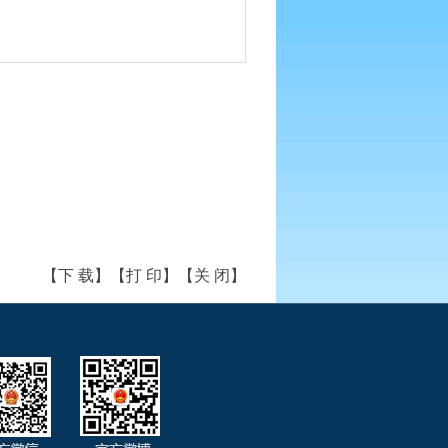
【下 载】
【打 印】
【关 闭】