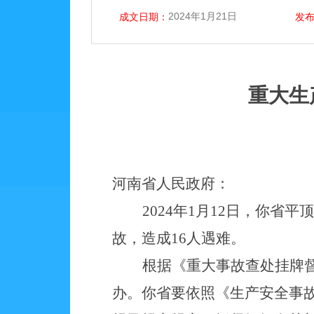
2024年1月21日
成文日期：
发
重大生
河南
省
人民政府：
202
4
年
1
月
12
日，你
省
平顶
故
，造成
16
人
遇难
。
根据《重大事故查处挂牌
办。你
省
要依照《生产安全事