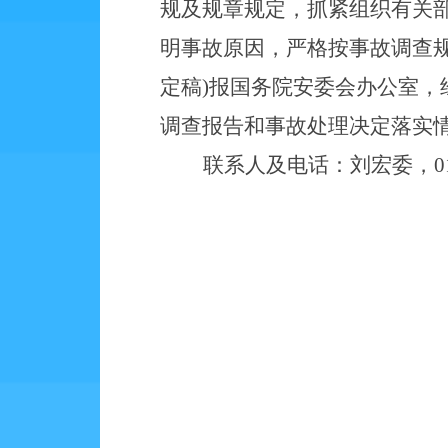
规
及
规章
规定
，
抓紧组织有关
明事故原因，
严格按事故调查
定稿
)
报国务院安委会办公室
，
调查报告和事故处理决定落实
联系人及电话：刘宏委，010-