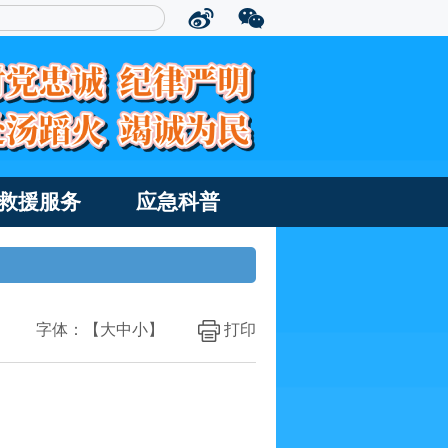
救援服务
应急科普
字体：【
大
中
小
】
打印