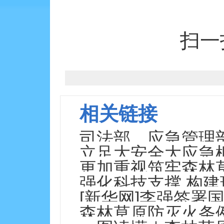
扫一
相关链接
司法部、应急管理
立足大安全大应急
者问
更加重视筑牢森林
——中共中央党校
强化科技支撑 构
援局一级指挥长 马
[新华网]李强签署
大学教授 孙龙
森林草原防灭火条