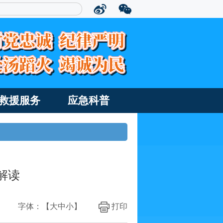
救援服务
应急科普
解读
字体：【
大
中
小
】
打印