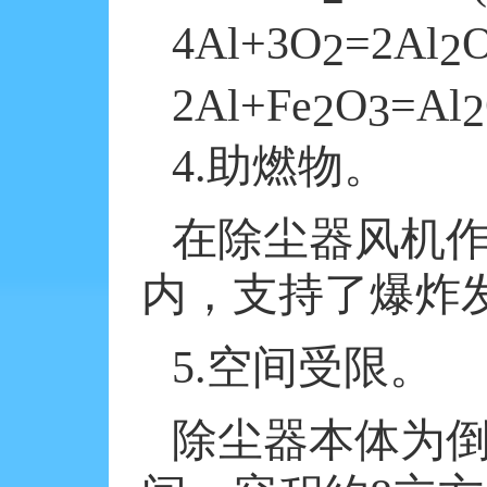
4Al+3O
=2Al
2
2
2Al+Fe
O
=Al
2
3
2
4.
助燃物。
在除尘器风机
内，支持了爆炸
5.
空间受限。
除尘器本体为