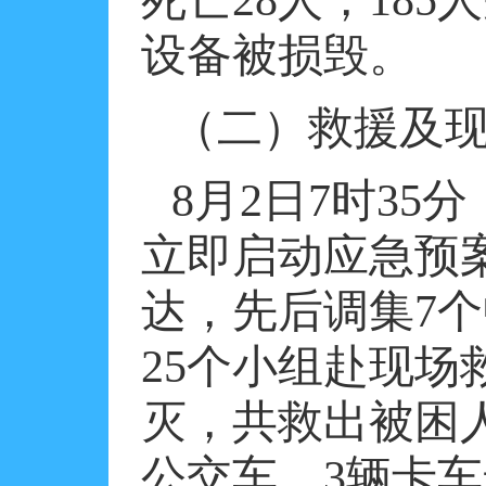
死亡
28
人，
185
人
设备被损毁。
（二）救援及
8
月
2
日
7
时
35
分
立即启动应急预
达，先后调集
7
个
25
个小组赴现场
灭，共救出被困
公交车、
3
辆卡车