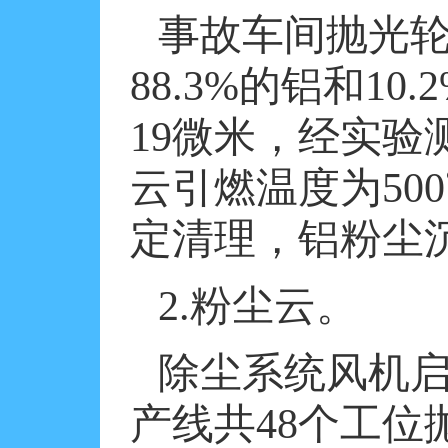
事故车间抛光
88.3%
的铝和
10.
19
微米，经实验
云引燃温度为
500
定清理，铝粉尘
2.
粉尘云。
除尘系统风机
产线共
48
个工位