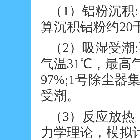
（
1
）铝粉沉积
:
算沉积铝粉约
20
（
2
）吸湿受潮
:
气温
31
℃
，最高
97%;1
号除尘器
受潮。
（
3
）反应放热
力学理论，模拟