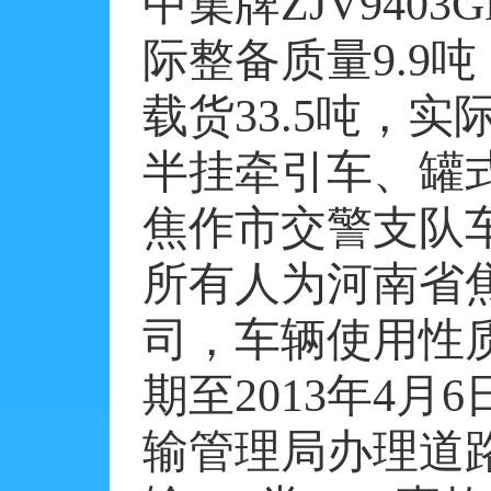
中集牌
ZJV9403
际整备质量
9.9
吨
载货
33.5
吨，实
半挂牵引车、罐
焦作市交警支队
所有人为河南省
司，车辆使用性
期至
2013
年
4
月
6
输管理局办理道