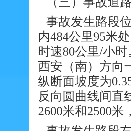
（三）事故道
事故发生路段
内
484
公里
95
米处
时速
80
公里
/
小时
西安（南）方向
纵断面坡度为
0.3
反向圆曲线间直
2600
米和
2500
米
事故发生路段