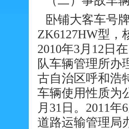
（二）事故车
卧铺大客车号
ZK6127HW
型，
2010
年
3
月
12
日在
队车辆管理所办
古自治区呼和浩
车辆使用性质为
月
31
日。
2011
年
6
道路运输管理局