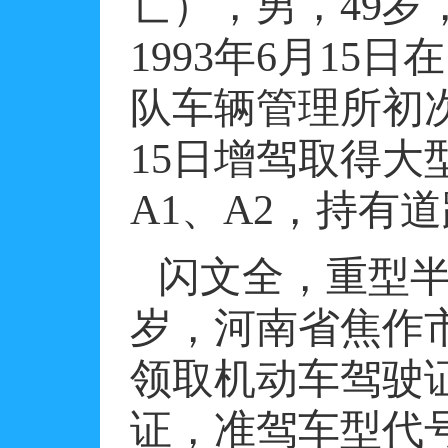
亡），男，
49
岁
1993
年
6
月
15
日在
队车辆管理所初
15
日增驾取得大
A1
、
A2
，持有道
闪文全，重型
岁，河南省焦作
领取机动车驾驶
证，准驾车型代