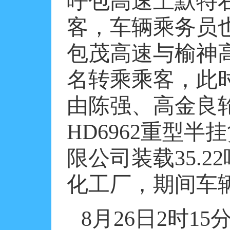
呼包高速土默特
客，车辆乘务员
包茂高速与榆神
名转乘乘客，此
由陈强、高金良
HD6962
重型半挂
限公司装载
35.22
化工厂，期间车
8
月
26
日
2
时
15