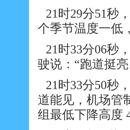
21
时
29
分
51
秒
个季节温度一低
21
时
33
分
06
秒
驶说：“跑道挺亮
21
时
33
分
50
秒
道能见，机场管
组最低下降高度