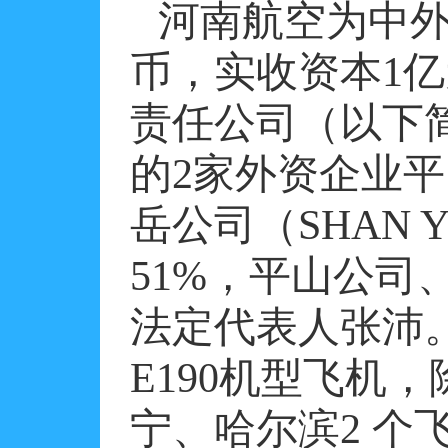
河南航空为中
币，实收资本
1
亿
责任公司（以下
的
2
家外资企业平
岳公司（
SHAN Y
51%
，平山公司
法定代表人张沛
E190
机型飞机，
宁、哈尔滨
2
个