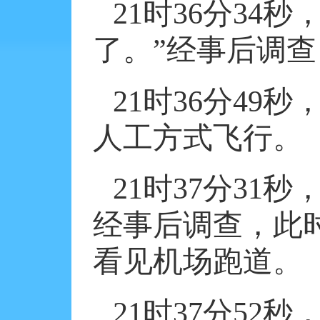
21
时
36
分
34
秒
了。”经事后调
21
时
36
分
49
秒
人工方式飞行。
21
时
37
分
31
秒
经事后调查，此
看见机场跑道。
21
时
37
分
52
秒