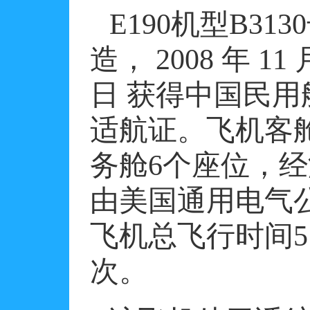
E190
机型
B3130
造，
2008
年
11
日
获得中国民用
适航证。飞机客
务舱
6
个座位，经
由美国通用电气
飞机总飞行时间
5
次。