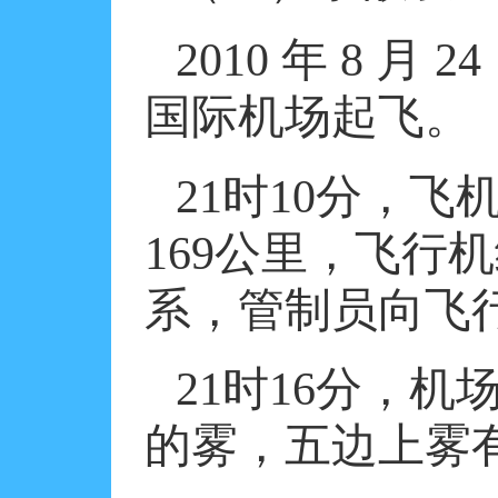
2010
年
8
月
24
国际机场起飞。
21
时
10
分，飞
169
公里，飞行机
系，管制员向飞
21
时
16
分，机场
的雾，五边上雾