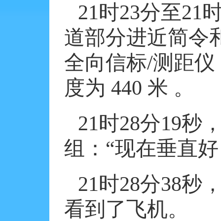
21
时
23
分至
21
道部分进近简令
全向信标
/
测距仪
度为
440
米
。
21
时
28
分
19
秒
组：“现在垂直
21
时
28
分
38
秒
看到了飞机。