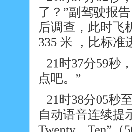
了？”副驾驶报告
后调查，此时飞
335
米
，比标准
21
时
37
分
59
秒
点吧。”
21
时
38
分
05
秒
自动语音连续提示
Twenty
、
Ten
”（
5