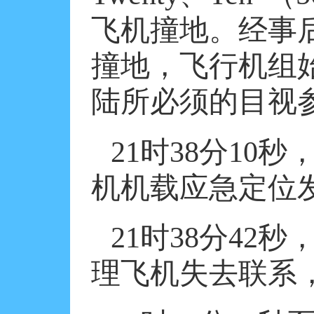
飞机撞地。经事
撞地，飞行机组
陆所必须的目视
21
时
38
分
10
秒
机机载应急定位
21
时
38
分
42
秒
理飞机失去联系