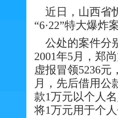
近日，山西省
“
6
·
22
”特大爆炸
公处的案件分
2001
年
5
月，郑尚
虚报冒领
5236
元
月，先后借用公
款
1
万元以个人名
将
1
万元用于个人