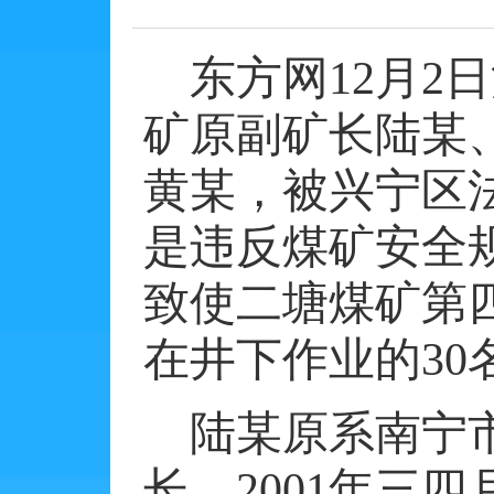
东方网
12
月
2
日
矿原副矿长陆某
黄某，被兴宁区
是违反煤矿安全
致使二塘煤矿第
在井下作业的
30
陆某原系南宁
长。
2001
年三四