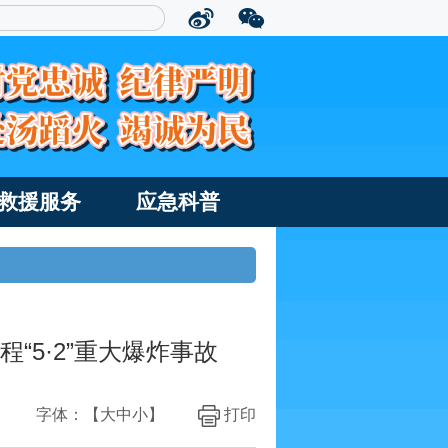
救援服务
应急科普
“5·2”重大爆炸事故
字体：【
大
中
小
】
打印