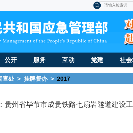
公开
服务
互动
党建
社会
害查处
>
挂牌督办
>
2017
号：贵州省毕节市成贵铁路七扇岩隧道建设工程